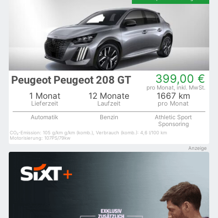
399,00 €
Peugeot Peugeot 208 GT
1 Monat
12 Monate
1667 km
Automatik
Benzin
Athletic Sport
Sponsoring
CO₂-Emission: 105 g/km g/km (komb.), Verbrauch (komb.): 4,6 l/100 km
Motorisierung: 107PS/79kw