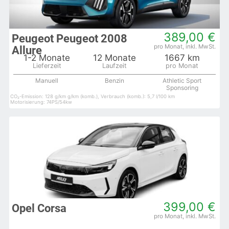
389,00 €
Peugeot Peugeot 2008
Allure
1-2 Monate
12 Monate
1667 km
Manuell
Benzin
Athletic Sport
Sponsoring
CO₂-Emission: 128 g/km g/km (komb.), Verbrauch (komb.): 5,7 l/100 km
Motorisierung: 74PS/54kw
399,00 €
Opel Corsa