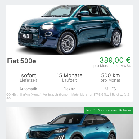
389,00 €
Fiat 500e
sofort
15 Monate
500 km
Automatik
Elektro
MILES
CO₂-Em.: 0 g/km (komb.), Verbrauch (komb.): Motorisierung: 87PS/64kw | Reichw. (el.):
322