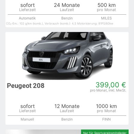
sofort
24 Monate
500 km
Automatik
Benzin
MILES
CO₂-Em.: 102 g/km (komb.), Verbrauch (komb.): 4,5 Motorisierung: 81PS/60kw
399,00 €
Peugeot 208
sofort
12 Monate
1000 km
Manuell
Benzin
FINN