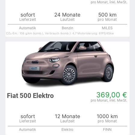
sofort
24 Monate
500 km
Automatik
Benzin
MILES
CO₂-Em.: 106 g/km (komb.), Verbrauch (komb.): 4,7 Motorisierung: 61PS/45kw
369,00 €
Fiat 500 Elektro
sofort
12 Monate
1000 km
Automatik
Elektro
FINN