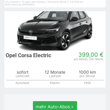
CO₂-Emission: 111 g/km g/km (komb.), Verbrauch (komb.): 4,9 l/100 km
Motorisierung: 81PS/60kw
399,00 €
Opel Corsa Electric
sofort
12 Monate
1000 km
Automatik
Elektro
FINN
mehr Auto-Abos