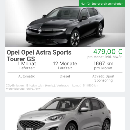
479,00 €
Opel Opel Astra Sports
Tourer GS
1 Monat
12 Monate
1667 km
Automatik
Diesel
Athletic Sport
Sponsoring
CO₂-Emission: 131 g/km g/km (komb.), Verbrauch (komb.): 5,1 l/100 km
Motorisierung: 96PS/71kw