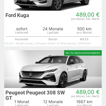
489,00 €
Ford Kuga
sofort
24 Monate
500 km
Automatik
Benzin
MILES
CO₂-Em.: 146 g/km (komb.), Verbrauch (komb.): 6,1 Motorisierung: 137PS/101kw
489,00 €
Peugeot Peugeot 308 SW
GT
1 Monat
12 Monate
1667 km