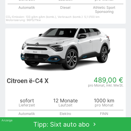
Automatik
Diesel
Athletic Sport
Sponsoring
CO₂-Emission: 133 g/km g/km (komb.), Verbrauch (komb.): 5,1 l/100 km
Motorisierung: 96PS/71kw
489,00 €
Citroen ë-C4 X
sofort
12 Monate
1000 km
Automatik
Elektro
FINN
Tipp: Sixt auto abo