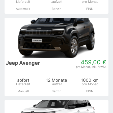
Automatik
Benzin
FINN
459,00 €
Jeep Avenger
sofort
12 Monate
1000 km
Manuell
Benzin
FINN