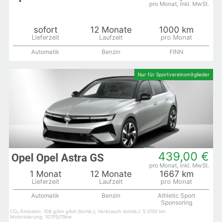
sofort
12 Monate
1000 km
Automatik
Benzin
FINN
439,00 €
Opel Opel Astra GS
1 Monat
12 Monate
1667 km
Automatik
Benzin
Athletic Sport
Sponsoring
CO₂-Emission: 108 g/km g/km (komb.), Verbrauch (komb.): 5 l/100 km
Motorisierung: 107PS/79kw