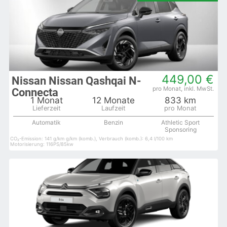
449,00 €
Nissan Nissan Qashqai N-
Connecta
1 Monat
12 Monate
833 km
Automatik
Benzin
Athletic Sport
Sponsoring
CO₂-Emission: 141 g/km g/km (komb.), Verbrauch (komb.): 6,4 l/100 km
Motorisierung: 116PS/85kw