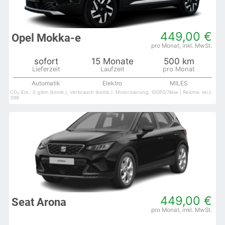
449,00 €
Opel Mokka-e
sofort
15 Monate
500 km
Automatik
Elektro
MILES
CO₂-Em.: 0 g/km (komb.), Verbrauch (komb.): Motorisierung: 100PS/74kw | Reichw. (el.):
398
449,00 €
Seat Arona