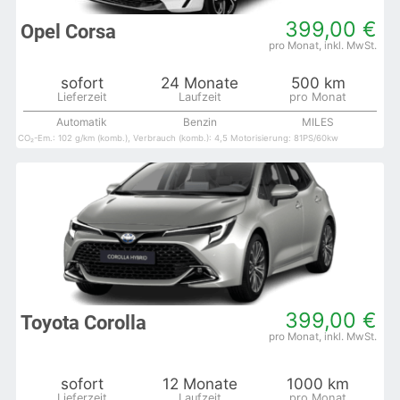
399,00 €
Opel Corsa
sofort
24 Monate
500 km
Automatik
Benzin
MILES
CO₂-Em.: 102 g/km (komb.), Verbrauch (komb.): 4,5 Motorisierung: 81PS/60kw
399,00 €
Toyota Corolla
sofort
12 Monate
1000 km