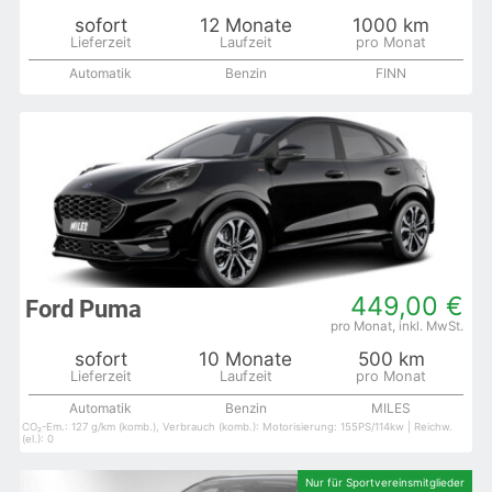
sofort
12 Monate
1000 km
Automatik
Benzin
FINN
449,00 €
Ford Puma
sofort
10 Monate
500 km
Automatik
Benzin
MILES
CO₂-Em.: 127 g/km (komb.), Verbrauch (komb.): Motorisierung: 155PS/114kw | Reichw.
(el.): 0