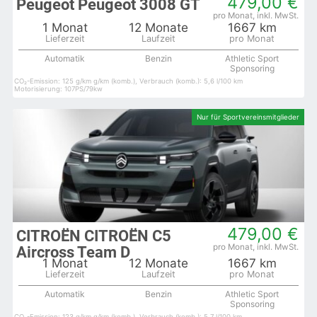
479,00 €
Peugeot Peugeot 3008 GT
1 Monat
12 Monate
1667 km
Automatik
Benzin
Athletic Sport
Sponsoring
CO₂-Emission: 125 g/km g/km (komb.), Verbrauch (komb.): 5,6 l/100 km
Motorisierung: 107PS/79kw
479,00 €
CITROËN CITROËN C5
Aircross Team D
1 Monat
12 Monate
1667 km
Automatik
Benzin
Athletic Sport
Sponsoring
CO₂-Emission: 123 g/km g/km (komb.), Verbrauch (komb.): 5,7 l/100 km