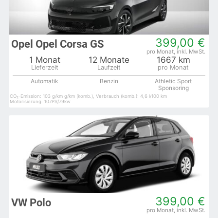
399,00 €
Opel Opel Corsa GS
1 Monat
12 Monate
1667 km
Automatik
Benzin
Athletic Sport
Sponsoring
CO₂-Emission: 103 g/km g/km (komb.), Verbrauch (komb.): 4,6 l/100 km
Motorisierung: 107PS/79kw
399,00 €
VW Polo