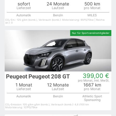
sofort
24 Monate
500 km
Automatik
Benzin
MILES
CO₂-Em.: 125 g/km (komb.), Verbrauch (komb.): Motorisierung: 95PS/70kw | Reichw.
(el.): 0
399,00 €
Peugeot Peugeot 208 GT
1 Monat
12 Monate
1667 km
Automatik
Benzin
Athletic Sport
Sponsoring
CO₂-Emission: 105 g/km g/km (komb.), Verbrauch (komb.): 4,6 l/100 km
Motorisierung: 107PS/79kw