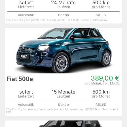
sofort
24 Monate
500 km
Automatik
Benzin
MILES
CO₂-Em.: 106 g/km (komb.), Verbrauch (komb.): 4,7 Motorisierung: 61PS/45kw
389,00 €
Fiat 500e
sofort
15 Monate
500 km
Automatik
Elektro
MILES
CO₂-Em.: 0 g/km (komb.), Verbrauch (komb.): Motorisierung: 87PS/64kw | Reichw. (el.):
322