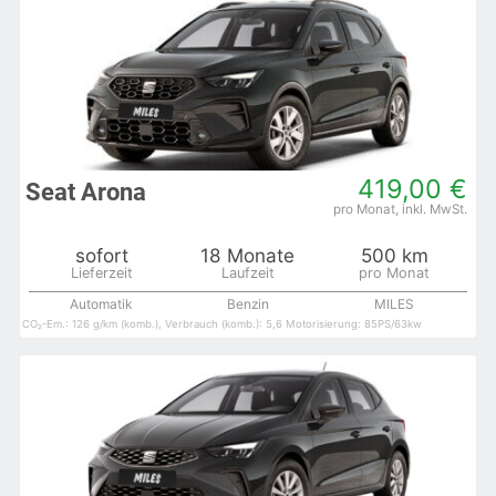
419,00 €
Seat Arona
sofort
18 Monate
500 km
Automatik
Benzin
MILES
CO₂-Em.: 126 g/km (komb.), Verbrauch (komb.): 5,6 Motorisierung: 85PS/63kw